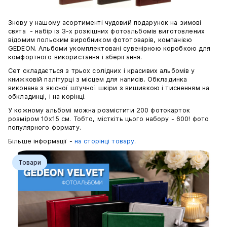
Знову у нашому асортименті чудовий подарунок на зимові
свята - набір із 3-х розкішних фотоальбомів виготовлених
відомим польским виробником фототоварів, компанією
GEDEON. Альбоми укомплектовані сувенірною коробкою для
комфортного використання і зберігання.
Сет складається з трьох солідних і красивих альбомів у
книжковій палітурці з місцем для написів. Обкладинка
виконана з якісної штучної шкіри з вишивкою і тисненням на
обкладинці, і на корінці.
У кожному альбомі можна розмістити 200 фотокарток
розміром 10х15 см. Тобто, місткіть цього набору - 600! фото
популярного формату.
Більше інформації -
на сторінці товару
.
Товари