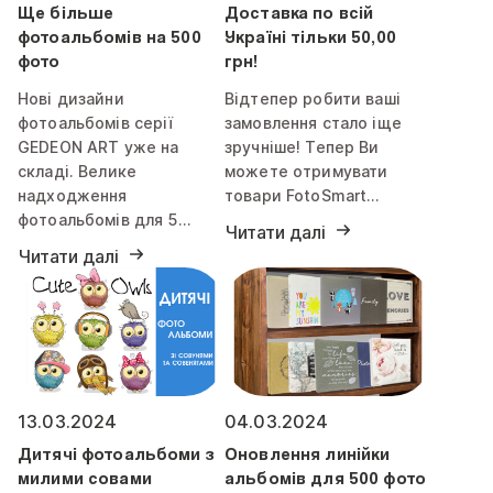
Ще більше
Доставка по всій
фотоальбомів на 500
Україні тільки 50,00
фото
грн!
Нові дизайни
Відтепер робити ваші
фотоальбомів серії
замовлення стало іще
GEDEON ART уже на
зручніше! Тепер Ви
складі. Велике
можете отримувати
надходження
товари FotoSmart…
фотоальбомів для 5…
Читати далі
Читати далі
13.03.2024
04.03.2024
Дитячi фотоальбоми з
Оновлення линійки
милими совами
альбомів для 500 фото