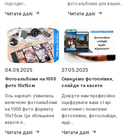
підходит..
фотоальбомів для ваших..
Читати далі
Читати далі
04.06.2025
27.05.2025
Фотоальбоми на 1000
Скануємо фотоплівки,
фото 10х15см
слайди та касети
Ось нарешті з'явились
Довірте нам професійно
величезні фотоальбоми
оцифрувати ваші старі
на 1000 фото формату
негативні і позитивні
10х15см. Це збільшена
фотоплівки, фотослайди,
версія п…
ауді…
Читати далі
Читати далі