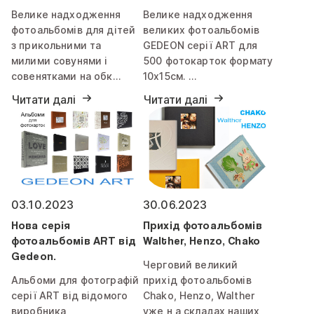
Велике надходження
Велике надходження
фотоальбомів для дітей
великих фотоальбомів
з прикольними та
GEDEON серії ART для
милими совунями і
500 фотокарток формату
совенятками на обк…
10х15см. …
Читати далі
Читати далі
03.10.2023
30.06.2023
Нова серія
Прихід фотоальбомів
фотоальбомів ART від
Walther, Henzo, Chako
Gedeon.
Черговий великий
Альбоми для фотографій
прихід фотоальбомів
серії ART від відомого
Chako, Henzo, Walther
виробника
уже н а складах наших