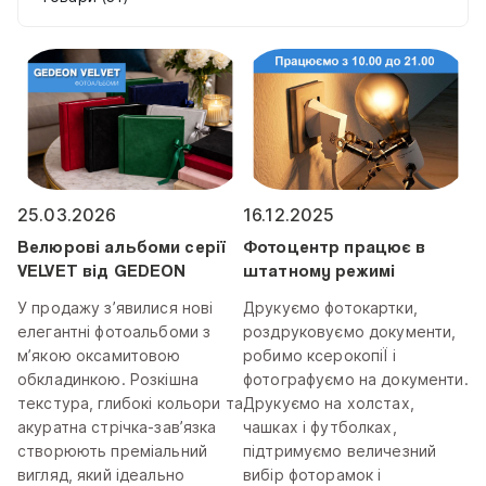
25.03.2026
16.12.2025
Велюрові альбоми серії
Фотоцентр працює в
VELVET від GEDEON
штатному режимі
У продажу з’явилися нові
Друкуємо фотокартки,
елегантні фотоальбоми з
роздруковуємо документи,
м’якою оксамитовою
робимо ксерокопіЇ і
обкладинкою. Розкішна
фотографуємо на документи.
текстура, глибокі кольори та
Друкуємо на холстах,
акуратна стрічка-зав’язка
чашках і футболках,
створюють преміальний
підтримуємо величезний
вигляд, який ідеально
вибір фоторамок і