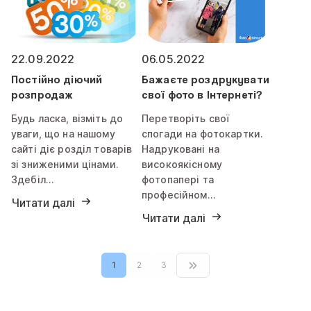
22.09.2022
06.05.2022
Постійно діючий
Бажаєте роздрукувати
розпродаж
свої фото в Інтернеті?
Будь ласка, візміть до
Перетворіть свої
уваги, що на нашому
спогади на фотокартки.
сайті діє розділ товарів
Надруковані на
зі зниженими цінами.
високоякісному
Здебіл…
фотопапері та
професійном…
Читати далі
Читати далі
1
2
3