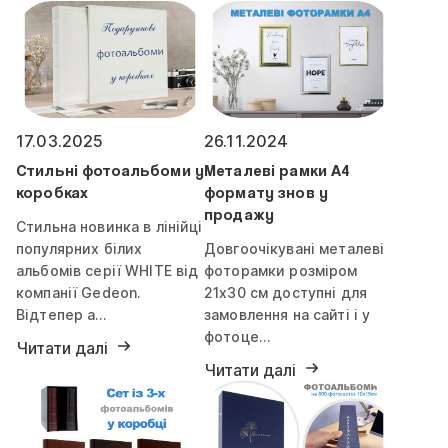
17.03.2025
26.11.2024
Стильні фотоальбоми у
Металеві рамки А4
коробках
формату знов у
продажу
Стильна новинка в лінійці
популярних білих
Довгоочікувані металеві
альбомів серії WHITE від
фоторамки розміром
компанії Gedeon.
21х30 см доступні для
Відтепер а…
замовлення на сайті і у
фотоце…
Читати далі
Читати далі