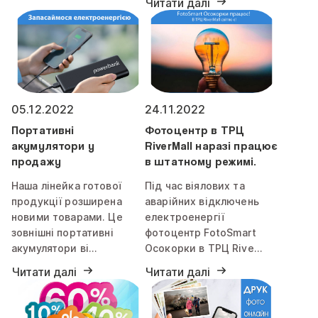
Читати далі
05.12.2022
24.11.2022
Портативні
Фотоцентр в ТРЦ
акумулятори у
RiverMall наразі працює
продажу
в штатному режимі.
Наша лінейка готової
Під час віялових та
продукції розширена
аварійних відключень
новими товарами. Це
електроенергії
зовнішні портативні
фотоцентр FotoSmart
акумулятори ві…
Осокорки в ТРЦ Rive…
Читати далі
Читати далі