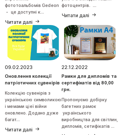
фототоальбомів Gedeon
фотоцентрів. …
- це доступні к…
Читати далі
Читати далі
09.02.2023
22.12.2022
Оновлення колекції
Рамки для дипломів та
патріотичних сувенірів
сертифікатів від 80,00
грн.
Колекцію сувенірів з
українською символикою
Пропонуємо добірку
і мемами ціеї війни
багетних рамок
оновлено. Додано дуже
українського
багат…
виробництва для світлин,
дипломів, сетифікатів …
Читати далі