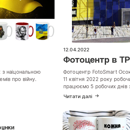
12.04.2022
Фотоцентр в ТРЦ
к з наіцональною
Фотоцентр FotoSmart Осок
мів про війну.
11 квітня 2022 року робоч
працюємо 5 робочих днів з
Читати далі
рунки