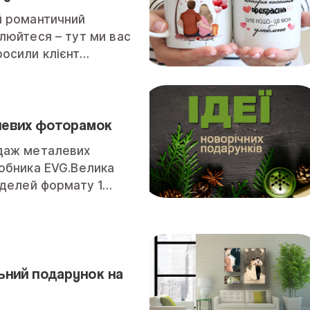
й романтичний
люйтеся – тут ми вас
осили клієнт…
левих фоторамок
даж металевих
обника EVG.Велика
оделей формату 1…
ьний подарунок на