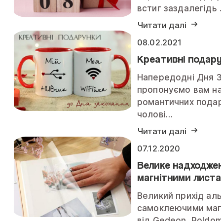
встиг заздалегідь
Читати далі
08.02.2021
Креативні подару
Напередодні Дня З
пропонуємо вам н
романтичних подар
чолові…
Читати далі
07.12.2020
Велике надходже
магнітними лист
Великий прихід аль
самоклеючими маг
від Gedeon, Poldo