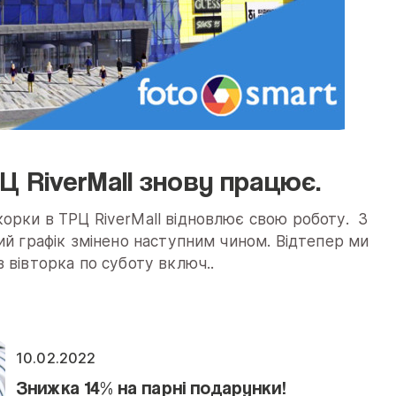
 RiverMall знову працює.
орки в ТРЦ RiverMall відновлює свою роботу. 3
ий графік змінено наступним чином. Відтепер ми
 вівторка по суботу включ..
10.02.2022
Знижка 14% на парні подарунки!