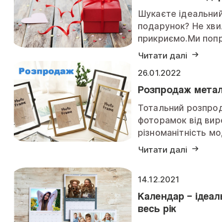
Шукаєте ідеальни
подарунок? Не хви
прикриємо.Ми попр
Читати далі
26.01.2022
Розпродаж мета
Тотальний розпро
фоторамок від вир
різноманітність м
Читати далі
14.12.2021
Календар – ідеал
весь рік