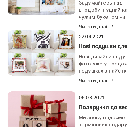
Задумайтесь над т
вподоби: нудний к
чужим букетом чи
Читати далі
27.09.2021
Нові подушки дл
Нові дизайни поду
фото уже у прода
подушках з пай’єт
Читати далі
05.03.2021
Подарунки до ве
Ми знову надаємо 
термінових подарун