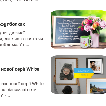
 футболках
 для дитячої
и, дитячого свята чи
роблема. У н…
нової серії White
аж нової серії White
вас різноманіттям
 У к…