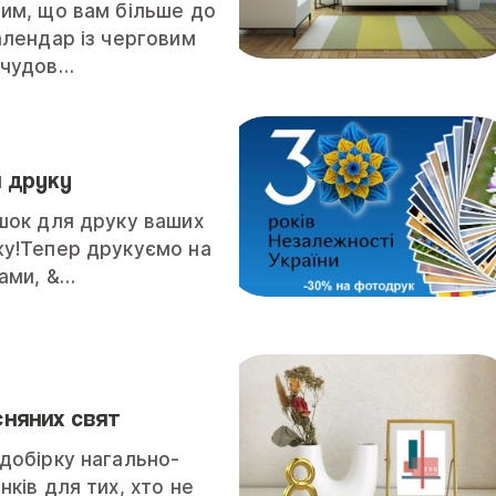
им, що вам більше до
алендар із черговим
 чудов…
я друку
шок для друку ваших
жу!Тепер друкуємо на
ками, &…
сняних свят
добірку нагально-
ків для тих, хто не