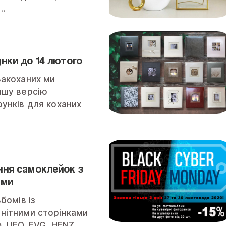
 …
нки до 14 лютого
акоханих ми
ашу версію
унків для коханих
ння самоклейок з
ами
бомів із
нітними сторінками
m, UFO, EVG, HENZ…