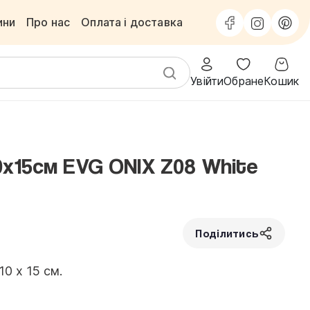
ини
Про нас
Оплата і доставка
Увійти
Обране
Кошик
0х15см EVG ONIX Z08 White
Поділитись
0 х 15 см.