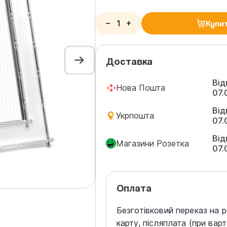
−
+
Купи
Доставка
Від
Нова Пошта
07.
Від
Укрпошта
07.
Від
Магазини Розетка
07.
Оплата
Безготівковий переказ на 
карту, післяплата (при вар