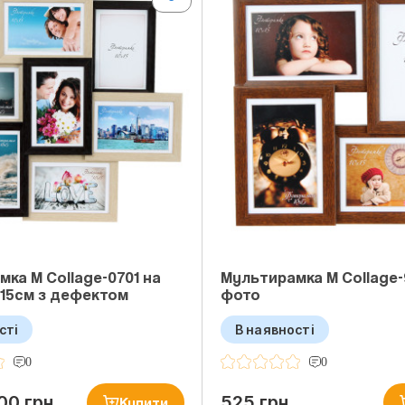
ка M Collage-0701 на
Мультирамка M Collage-
x15см з дефектом
фото
сті
В наявності
0
0
00 грн
525 грн
Купити