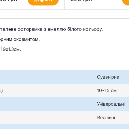
талева фоторамка з емаллю білого кольору.
чорним оксамитом.
19х1.3см.
Сувенірна
ці
10*15 см
Універсальні
Весільні