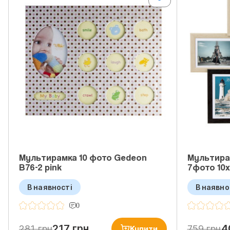
Мультирамка 10 фото Gedeon
Мультирам
B76-2 pink
7фото 10
В наявності
В наявно
0
217 грн
4
281 грн
759 грн
Купити