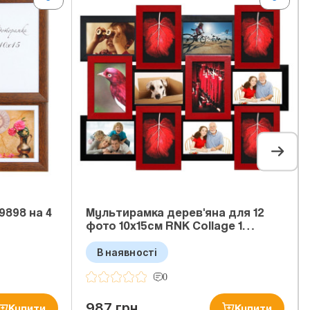
9898 на 4
Мультирамка дерев'яна для 12
фото 10x15см RNK Collage 1…
В наявності
0
987 грн
Купити
Купити