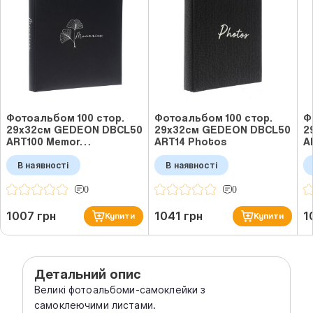
Фотоальбом 100 стор.
Фотоальбом 100 стор.
Ф
29x32см GEDEON DBCL50
29x32см GEDEON DBCL50
2
ART100 Memor…
ART14 Photos
A
В наявності
В наявності
0
0
1007 грн
1041 грн
1
Купити
Купити
Детальний опис
Великі фотоальбоми-самоклейки з
самоклеючими листами.