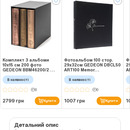
Комплект 3 альбоми
Фотоальбом 100 стор.
Ф
10x15 см 200 фото
29x32см GEDEON DBCL50
2
GEDEON BBM46200/2 …
ART100 Memor…
A
В наявності
В наявності
0
0
2799 грн
1007 грн
1
Купити
Купити
Детальний опис