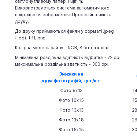
світлочутливому папері Fujifilm.
Використовується система автоматичного
покращення зображення. Професійна якість
друку.
До друку приймаються файли у форматі .jpeg
(.jpg), tiff, png.
Колірна модель файлу – RGB, 8 біт на канал.
Мінімальна роздільна здатність відбитка - 72 dpi,
максимальна роздільна здатність - 300 dpi.
Знижки на
друк фотографій, грн./шт.
Фото 9х13
1
Фото 10х15
1
Фото 13х13
2
Фото 13х18
2
Фото 15х15
3