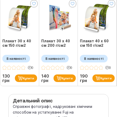
Плакат 30 х 40
Плакат 30 х 40
Плакат 40 х 60
см 150 г/см2
см 200 г/см2
см 150 г/см2
В наявності
В наявності
В наявності
0
0
0
130
140
190
Купити
Купити
Купити
грн
грн
грн
Детальний опис
Справжні фотографії, надруковані хімічним
способом на устаткуванні Fuji на