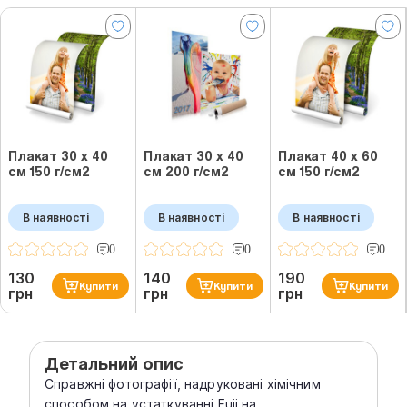
Плакат 30 х 40
Плакат 30 х 40
Плакат 40 х 60
см 150 г/см2
см 200 г/см2
см 150 г/см2
В наявності
В наявності
В наявності
0
0
0
130
140
190
Купити
Купити
Купити
грн
грн
грн
Детальний опис
Справжні фотографії, надруковані хімічним
способом на устаткуванні Fuji на