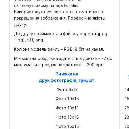
світлочутливому папері Fujifilm.
Використовується система автоматичного
покращення зображення. Професійна якість
друку.
До друку приймаються файли у форматі .jpeg
(.jpg), tiff, png.
Колірна модель файлу – RGB, 8 біт на канал.
Мінімальна роздільна здатність відбитка - 72 dpi,
максимальна роздільна здатність - 300 dpi.
Знижки на
друк фотографій, грн./шт.
Фото 9х13
1
Фото 10х15
1
Фото 13х13
2
Фото 13х18
2
Фото 15х15
3