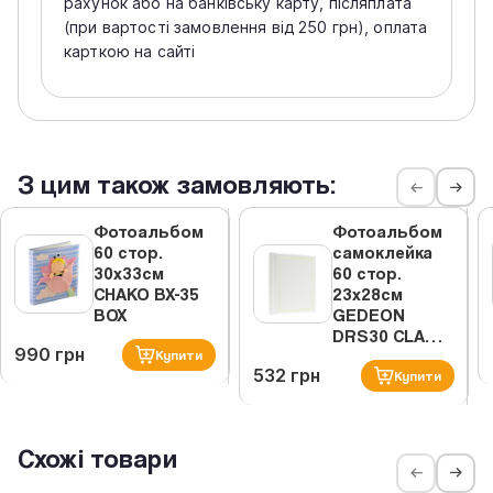
рахунок або на банківську карту, післяплата
(при вартості замовлення від 250 грн), оплата
карткою на сайті
З цим також замовляють:
Фотоальбом
Фотоальбом
60 стор.
самоклейка
30х33см
60 стор.
CHAKO BX-35
23x28см
BOX
GEDEON
DRS30 CLA…
990 грн
Купити
532 грн
Купити
Схожі товари