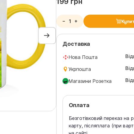
199 грн
−
+
Купи
Доставка
Від
Нова Пошта
Від
Укрпошта
Від
Магазини Розетка
Оплата
Безготівковий переказ на 
карту, післяплата (при вар
на сайті