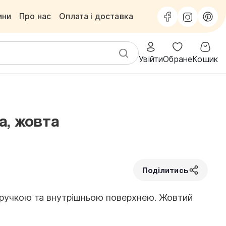
ини
Про нас
Оплата і доставка
Увійти
Обране
Кошик
а, жовта
Поділитись
 ручкою та внутрішньою поверхнею. Жовтий