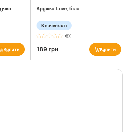
ручка
Кружка Love, біла
В наявності
0
189 грн
Купити
Купити