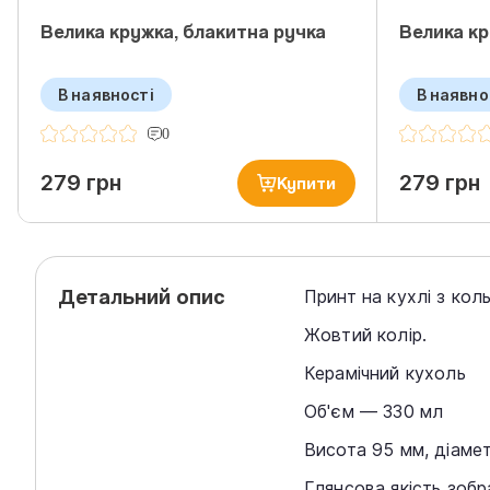
Велика кружка, блакитна ручка
Велика кр
В наявності
В наявно
0
279 грн
279 грн
Купити
Детальний опис
Принт на кухлі з ко
Жовтий колір.
Керамічний кухоль
Об'єм — 330 мл
Висота 95 мм, діаме
Глянсова якість зобр