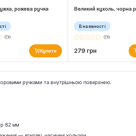
ужка, рожева ручка
Великий кухоль, чорна 
сті
В наявності
0
0
279 грн
Купити
льоровими ручками та внутрішньою поверхнею.
тр 82 мм
аження — яскраві, насичені кольори