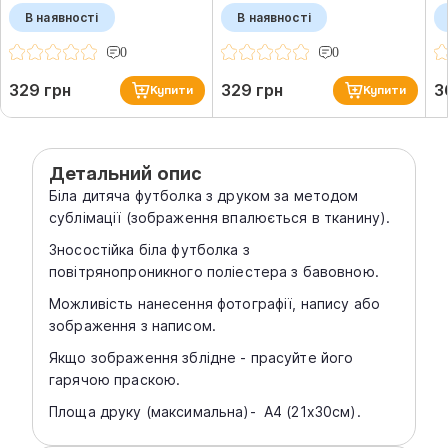
В наявності
В наявності
0
0
329 грн
329 грн
3
Купити
Купити
Детальний опис
Біла дитяча футболка з друком за методом
сублімації (зображення впалюється в тканину).
Зносостійка біла футболка з
повітрянопроникного поліестера з бавовною.
Можливість нанесення фотографії, напису або
зображення з написом.
Якщо зображення зблідне - прасуйте його
гарячою праскою.
Площа друку (максимальна)- А4 (21х30см).