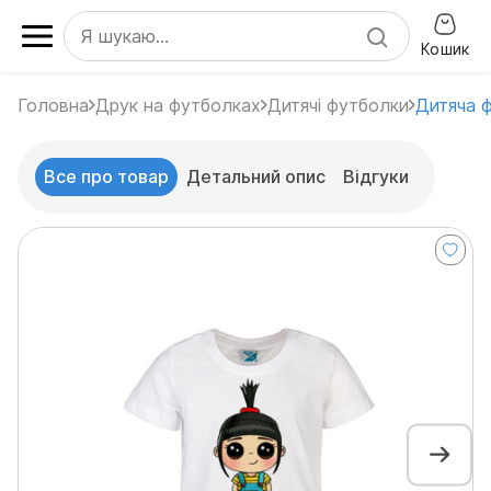
Кошик
Головна
Друк на футболках
Дитячі футболки
Дитяча ф
Все про товар
Детальний опис
Відгуки