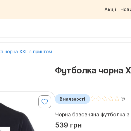
Акції
Нов
а чорна ХXL з принтом
Футболка чорна Х
В наявності
Чорна бавовняна футболка з 
539 грн