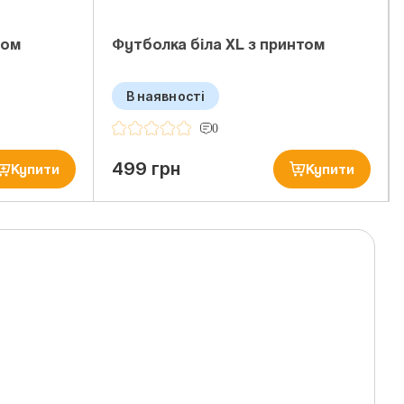
том
Футболка біла ХL з принтом
В наявності
0
499 грн
Купити
Купити