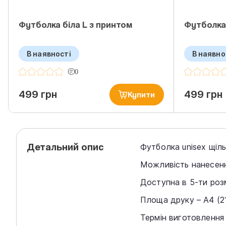
Футболка біла L з принтом
Футболка 
В наявності
В наявно
0
499 грн
499 грн
Купити
Детальний опис
Футболка unisex щіль
Можливість нанесення
Доступна в 5-ти розмі
Площа друку – А4 (2
Термін виготовлення 