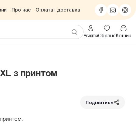
ини
Про нас
Оплата і доставка
Увійти
Обране
Кошик
XL з принтом
Поділитись
принтом.