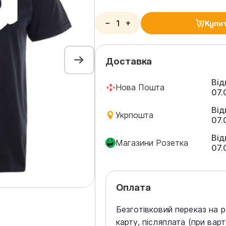
−
+
Купи
Доставка
Від
Нова Пошта
07.
Від
Укрпошта
07.
Від
Магазини Розетка
07.
Оплата
Безготівковий переказ на 
карту, післяплата (при вар