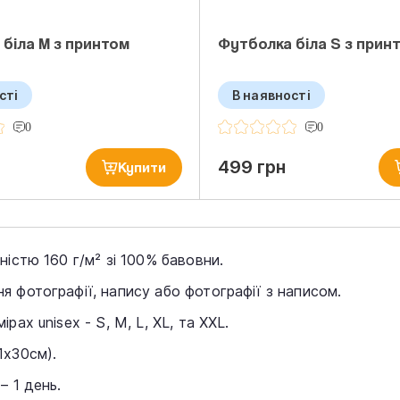
біла M з принтом
Футболка біла S з прин
сті
В наявності
0
0
499 грн
Купити
ністю 160 г/м² зі 100% бавовни.
 фотографії, напису або фотографії з написом.
рах unisex - S, M, L, XL, та XXL.
1х30см).
– 1 день.