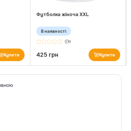
Футболка жіноча ХXL
В наявності
0
425 грн
Купити
Купити
вовною