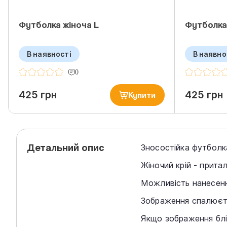
Футболка жіноча L
Футболка
В наявності
В наявно
0
425 грн
425 грн
Купити
Детальний опис
Зносостійка футболк
Жіночий крій - прита
Можливість нанесенн
Зображення спалюєт
Якщо зображення блі