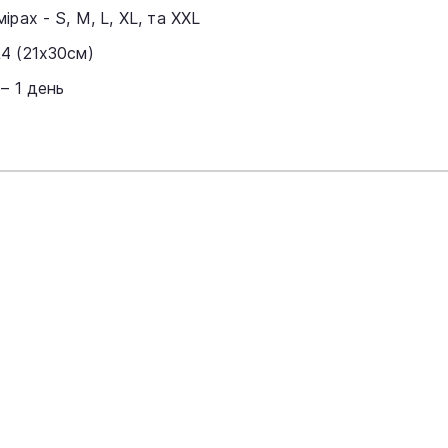
рах - S, M, L, XL, та XXL
4 (21х30см)
– 1 день