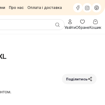
ини
Про нас
Оплата і доставка
Увійти
Обране
Кошик
XL
Поділитись
нтом.