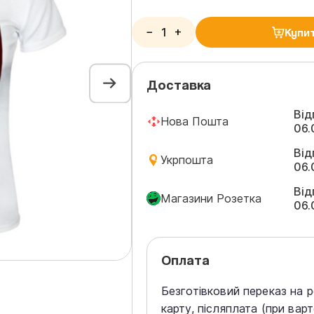
−
+
Купи
Доставка
Від
Нова Пошта
06.
Від
Укрпошта
06.
Від
Магазини Розетка
06.
Оплата
Безготівковий переказ на 
карту, післяплата (при вар