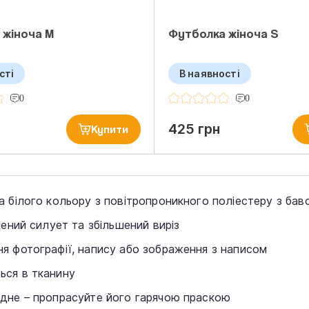
 жіноча M
Футболка жіноча S
сті
В наявності
0
0
425 грн
Купити
а білого кольору з повітропроникного поліестеру з ба
лений силует та збільшений виріз
я фотографії, напису або зображення з написом
ься в тканину
дне – пропрасуйте його гарячою праскою