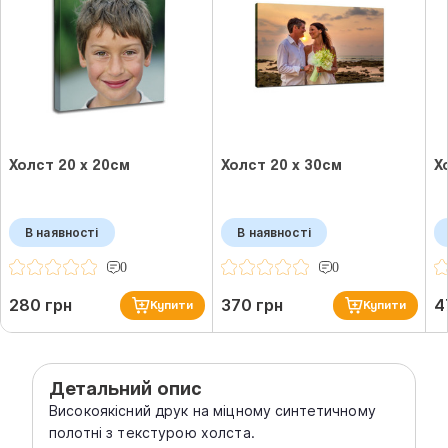
Холст 20 х 20см
Холст 20 х 30см
Х
В наявності
В наявності
0
0
280 грн
370 грн
4
Купити
Купити
Детальний опис
Високоякісний друк на міцному синтетичному
полотні з текстурою холста.