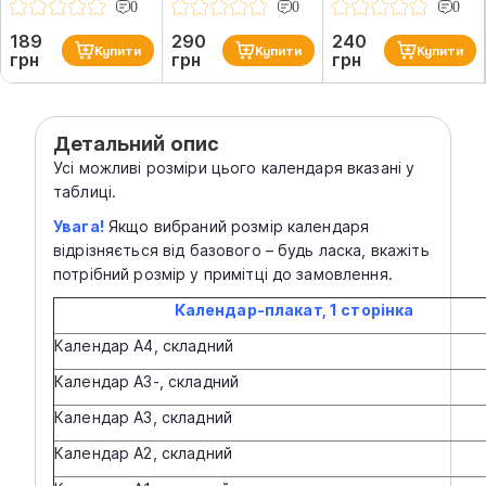
0
0
0
189
290
240
Купити
Купити
Купити
грн
грн
грн
Детальний опис
Усі можливі розміри цього календаря вказані у
таблиці.
Увага!
Якщо вибраний розмір календаря
відрізняється від базового – будь ласка, вкажіть
потрібний розмір у примітці до замовлення.
Календар-плакат, 1 ст
орінка
Календар А4, складний
Календар А3-, складний
Календар А3, складний
Календар А2, складний