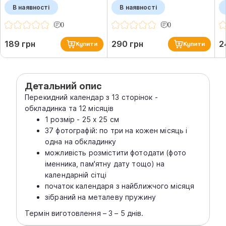
В наявності
В наявності
0
0
189 грн
290 грн
2
Купити
Купити
Детальний опис
Перекидний календар з 13 сторінок -
обкладинка та 12 місяців
1 розмір - 25 х 25 см
37 фотографій: по три на кожен місяць і
одна на обкладинку
можливість розмістити фотодати (фото
іменника, пам'ятну дату тощо) на
календарній сітці
початок календаря з найближчого місяця
зібраний на металеву пружину
Термін виготовлення – 3 – 5 днів.