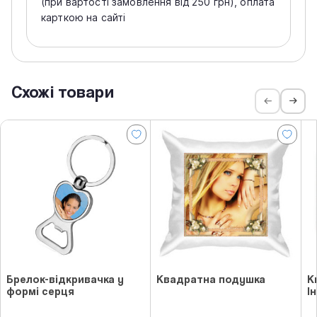
(при вартості замовлення від 250 грн), оплата
карткою на сайті
Схожі товари
Брелок-відкривачка у
Квадратна подушка
К
формі серця
І