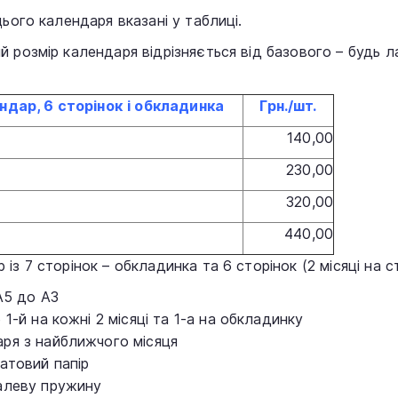
цього календаря вказані у таблиці.
 розмір календаря відрізняється від базового – будь ла
ндар, 6 ст
орінок
і
об
кладинка
Грн./шт.
140,00
230,00
320,00
440,00
із 7 сторінок – обкладинка та 6 сторінок (2 місяці на ст
 А5 до А3
 1-й на кожні 2 місяці та 1-а на обкладинку
аря з найближчого місяця
атовий папір
талеву пружину