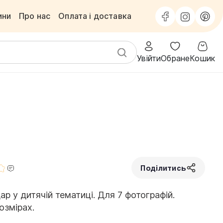
ини
Про нас
Оплата і доставка
Увійти
Обране
Кошик
Поділитись
р у дитячій тематиці. Для 7 фотографій.
озмірах.