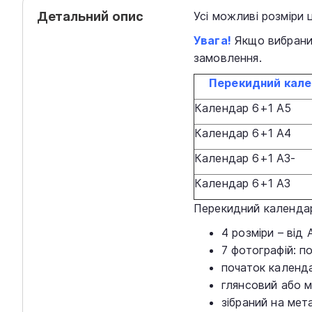
Детальний опис
Усі можливі розміри 
Увага!
Якщо вибраний
замовлення.
Перекидн
и
й кале
Календар 6+1 А5
Календар 6+1 А4
Календар 6+1 А3-
Календар 6+1 А3
Перекидний календар 
4 розміри – від
7 фотографій: по
початок календ
глянсовий або м
зібраний на ме