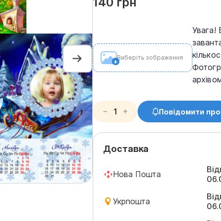
140 грн
Увага! 
завант
кількос
Виберіть зображення
Фотогр
архіво
−
+
Повідомити про
Доставка
Від
Нова Пошта
06.
Від
Укрпошта
06.