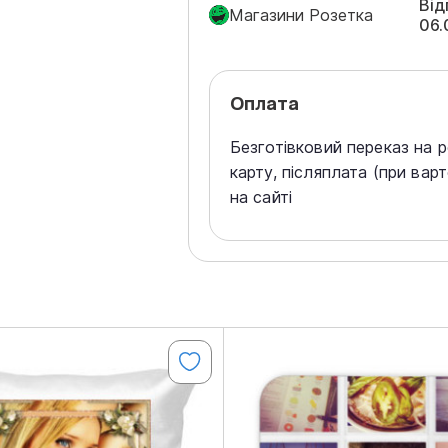
Від
Магазини Розетка
06.
Оплата
Безготівковий переказ на 
карту, післяплата (при вар
на сайті