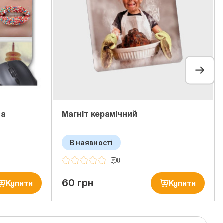
та
Магніт керамічний
В наявності
0
60 грн
Купити
Купити