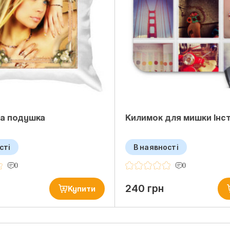
а подушка
Килимок для мишки Інс
сті
В наявності
0
0
240 грн
Купити