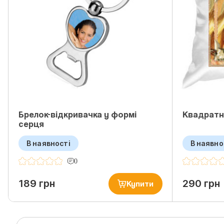
Брелок-відкривачка у формі
Квадратн
серця
В наявності
В наявно
0
189 грн
290 грн
Купити