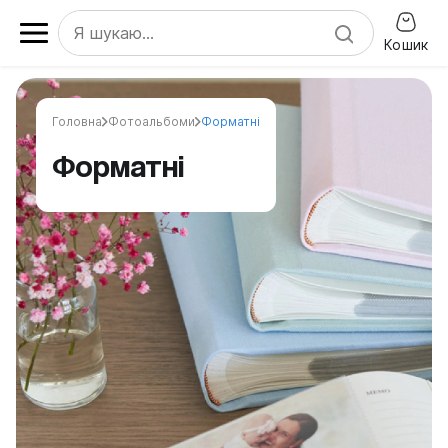
Кошик
Головна
Фотоальбоми
Форматні
Форматні