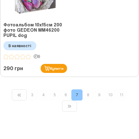
Фотоальбом 10x15см 200
фото GEDEON MM46200
PUPIL dog
В наявності
0
290 грн
Купити
3
4
5
6
7
8
9
10
11