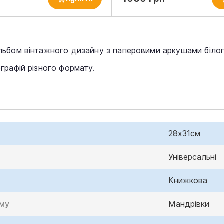
ьбом вінтажного дизайну з паперовими аркушами білог
графій різного формату.
28х31см
Універсальні
Книжкова
ому
Мандрівки