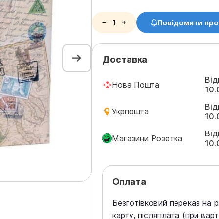
−
+
Повідомити про
Доставка
Від
Нова Пошта
10.
Від
Укрпошта
10.
Від
Магазини Розетка
10.
Оплата
Безготівковий переказ на 
карту, післяплата (при вар