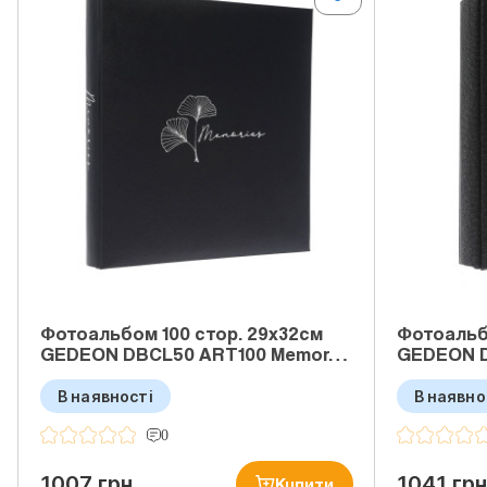
Фотоальбом 100 стор. 29x32см
Фотоальб
GEDEON DBCL50 ART100 Memor…
GEDEON D
В наявності
В наявно
0
1007 грн
1041 грн
Купити