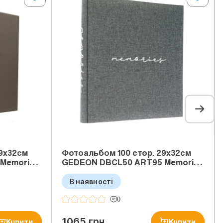
29x32см
Фотоальбом 100 стор. 29x32см
 Memori…
GEDEON DBCL50 ART95 Memori…
В наявності
0
1065 грн
Купити
Купити