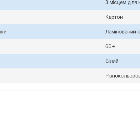
З місцем для 
Картон
нки
Ламінований 
60+
Білий
Різнокольоро