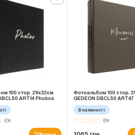
ом 100 стор. 29x32см
Фотоальбом 100 стор. 
BCL50 ART14 Photos
GEDEON DBCL50 ART47
сті
В наявності
0
0
1065 грн
Купити