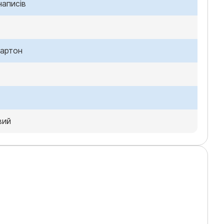
написів
картон
вий