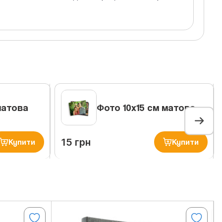
матова
Фото 10х15 см матова
15 грн
Купити
Купити