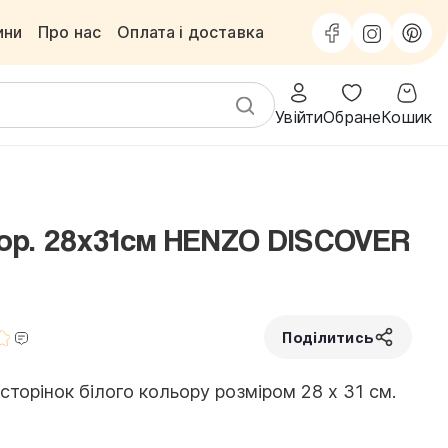
ини
Про нас
Оплата і доставка
Увійти
Обране
Кошик
ор. 28х31см HENZO DISCOVER
Поділитись
торінок білого кольору розміром 28 х 31 см.