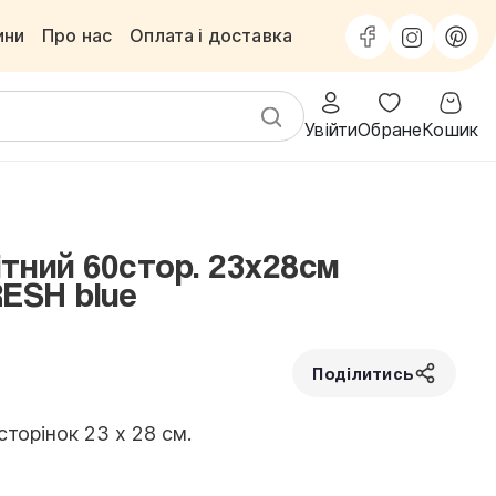
ини
Про нас
Оплата і доставка
Увійти
Обране
Кошик
тний 60стор. 23x28см
ESH blue
Поділитись
торінок 23 х 28 см.