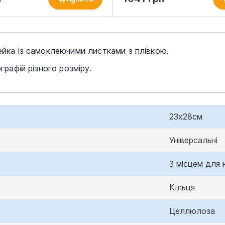
ка із самоклеючими листками з плівкою.
рафій різного розміру.
23х28см
Універсальні
З місцем для 
Кільця
Целлюлоза