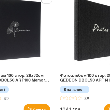
ом 100 стор. 29x32см
Фотоальбом 100 стор. 
DBCL50 ART100 Memor…
GEDEON DBCL50 ART14 
сті
В наявності
0
0
н
1041 грн
Купити