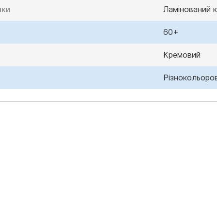
нки
Ламінований 
60+
Кремовий
Різнокольоро