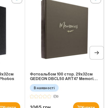
29x32см
Фотоальбом 100 стор. 29x32см
Photos
GEDEON DBCL50 ART47 Memori…
В наявності
0
1065 грн
Купити
Купити