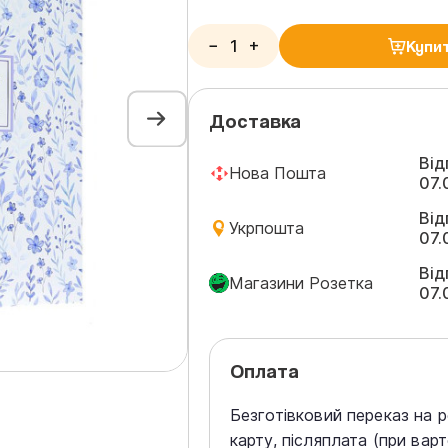
−
+
Купи
Доставка
Від
Нова Пошта
07.
Від
Укрпошта
07.
Від
Магазини Розетка
07.
Оплата
Безготівковий переказ на 
карту, післяплата (при вар