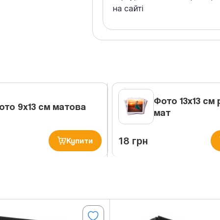
на сайті
Фото 13х13 см 
ото 9х13 см матова
мат
18 грн
Купити