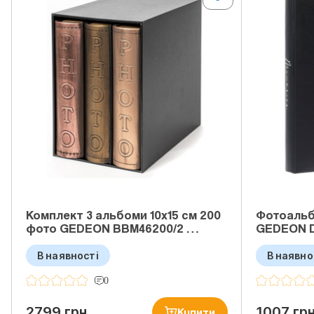
Комплект 3 альбоми 10x15 см 200
Фотоальб
фото GEDEON BBM46200/2 …
GEDEON 
В наявності
В наявно
0
2799 грн
1007 гр
Купити