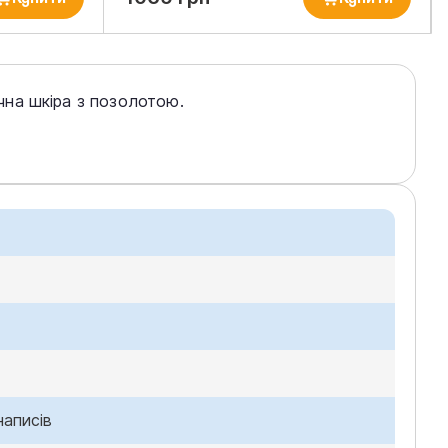
чна шкіра з позолотою.
написів