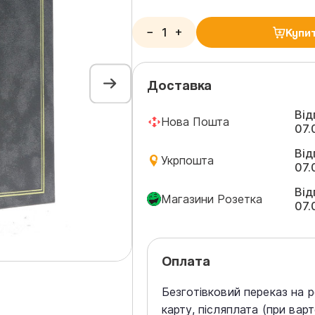
−
+
Купи
Доставка
Від
Нова Пошта
07.
Від
Укрпошта
07.
Від
Магазини Розетка
07.
Оплата
Безготівковий переказ на 
карту, післяплата (при вар