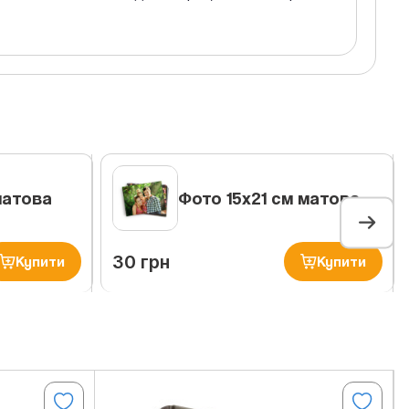
матова
Фото 15х21 см матова
30 грн
Купити
Купити