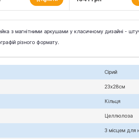
ка з магнітними аркушами у класичному дизайні - шту
графій різного формату.
Сірий
23х28см
Кільця
Целлюлоза
З місцем для 