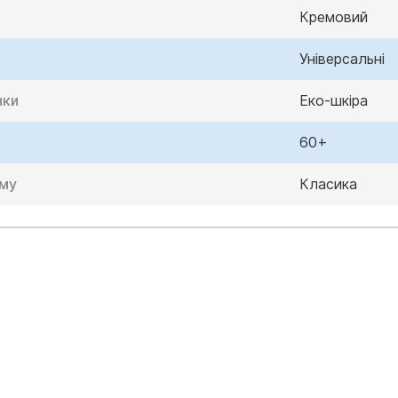
Кремовий
Універсальні
нки
Еко-шкіра
60+
ому
Класика