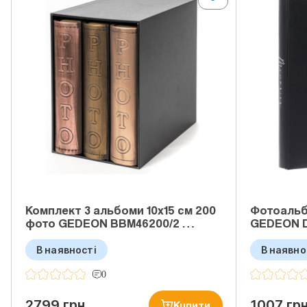
Комплект 3 альбоми 10x15 см 200
Фотоальб
фото GEDEON BBM46200/2 …
GEDEON 
В наявності
В наявно
0
2799 грн
1007 гр
Купити