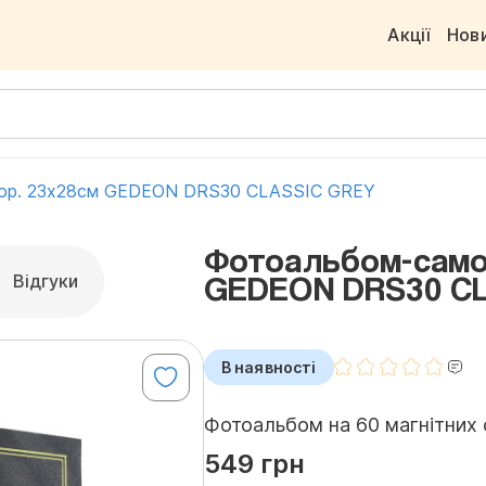
Акції
Нов
тор. 23x28см GEDEON DRS30 CLASSIC GREY
Фотоальбом-самок
GEDEON DRS30 C
Відгуки
В наявності
Фотоальбом на 60 магнітних с
549 грн