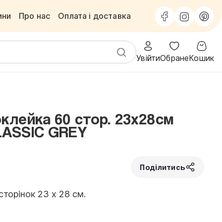
ини
Про нас
Оплата і доставка
Увійти
Обране
Кошик
лейка 60 стор. 23x28см
LASSIC GREY
Поділитись
торінок 23 х 28 см.