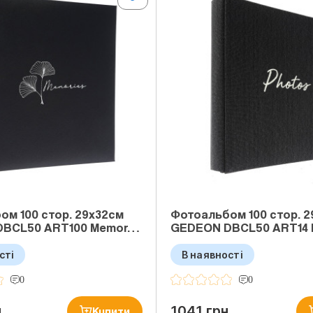
ом 100 стор. 29x32см
Фотоальбом 100 стор. 
DBCL50 ART100 Memor…
GEDEON DBCL50 ART14 
сті
В наявності
0
0
н
1041 грн
Купити