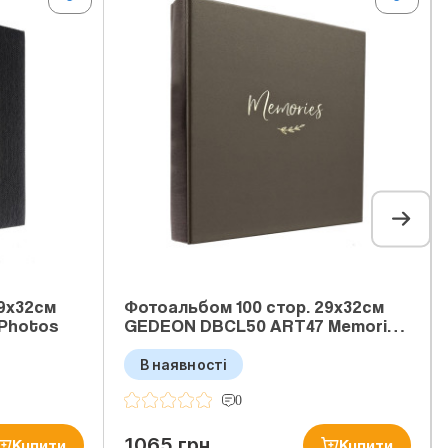
29x32см
Фотоальбом 100 стор. 29x32см
Photos
GEDEON DBCL50 ART47 Memori…
В наявності
0
1065 грн
Купити
Купити