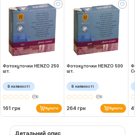
Фотокуточки HENZO 250
Фотокуточки HENZO 500
Ф
шт.
шт.
C
В наявності
В наявності
0
0
161 грн
264 грн
4
Купити
Купити
Детальний опис