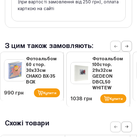
(при вартості замовлення від 250 грн), оплата
карткою на сайті
З цим також замовляють:
Фотоальбом
Фотоальбом
60 стор.
100стор.
30х33см
29x32см
CHAKO BX-35
GEDEON
BOX
DBCL50
WHITEW
990 грн
Купити
1038 грн
Купити
Схожі товари