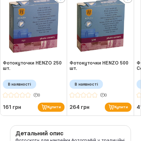
Фотокуточки HENZO 250
Фотокуточки HENZO 500
Ф
шт.
шт.
C
В наявності
В наявності
0
0
161 грн
264 грн
4
Купити
Купити
Детальний опис
Фотоскотч для наклейки фотографій у традиційні