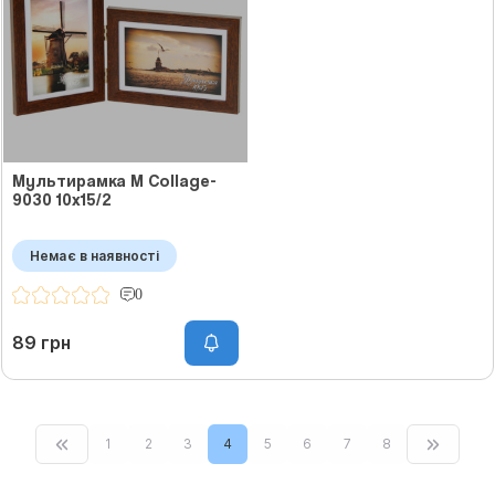
Мультирамка M Collage-
9030 10x15/2
Немає в наявності
0
89 грн
1
2
3
4
5
6
7
8