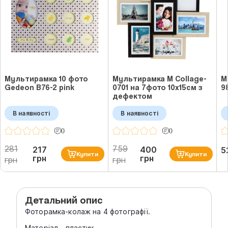
Мультирамка 10 фото
Мультирамка M Collage-
М
Gedeon B76-2 pink
0701 на 7фото 10x15см з
9
дефектом
В наявності
В наявності
0
0
281
759
217
400
5
Купити
Купити
грн
грн
грн
грн
Детальний опис
Фоторамка-колаж на 4 фотографії.
Матеріал - пластик.