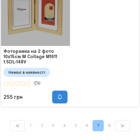
Фоторамка на 2 фото
10х15см M Collage M1611
1.5DL-148V
Немає в наявності
0
255 грн
1
2
3
4
5
6
7
8