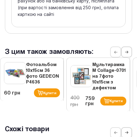
рахунок або на банківську карту, післяплата
(при вартості замовлення від 250 грн), оплата
карткою на сайті
З цим також замовляють:
Фотоальбом
Мультирамка
10x15см 36
M Collage-0701
фото GEDEON
на 7фото
P4636
10x15см з
дефектом
60 грн
Купити
400
759
Купити
грн
грн
Схожі товари