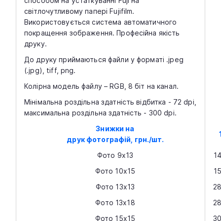
способом на устаткуванні Fuji на
світлочутливому папері Fujifilm.
Використовується система автоматичного
покращення зображення. Професійна якість
друку.
До друку приймаються файли у форматі .jpeg
(.jpg), tiff, png.
Колірна модель файлу – RGB, 8 біт на канал.
Мінімальна роздільна здатність відбитка - 72 dpi,
максимальна роздільна здатність - 300 dpi.
Знижки на
друк фотографій, грн./шт.
Фото 9х13
1
Фото 10х15
1
Фото 13х13
2
Фото 13х18
2
Фото 15х15
3