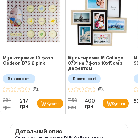
Мультирамка 10 фото
Мультирамка M Collage-
М
Gedeon B76-2 pink
0701 на 7фото 10x15см з
9
дефектом
В наявності
В наявності
0
0
281
759
217
400
5
Купити
Купити
грн
грн
грн
грн
Детальний опис