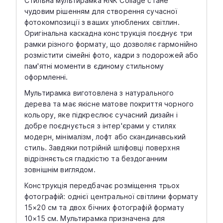
Стильна мультирамка RNK Collage стане
чудовим рішенням для створення сучасної
фотокомпозиції з ваших улюблених світлин.
Оригінальна каскадна конструкція поєднує три
рамки різного формату, що дозволяє гармонійно
розмістити сімейні фото, кадри з подорожей або
пам'ятні моменти в єдиному стильному
оформленні.
Мультирамка виготовлена з натурального
дерева та має якісне матове покриття чорного
кольору, яке підкреслює сучасний дизайн і
добре поєднується з інтер'єрами у стилях
модерн, мінімалізм, лофт або скандинавський
стиль. Завдяки потрійній шліфовці поверхня
відрізняється гладкістю та бездоганним
зовнішнім виглядом.
Конструкція передбачає розміщення трьох
фотографій: однієї центральної світлини формату
15×20 см та двох бічних фотографій формату
10×15 см. Мультирамка призначена для