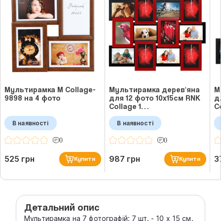
Мультирамка M Collage-
Мультирамка дерев'яна
М
9898 на 4 фото
для 12 фото 10x15см RNK
д
Collage 1…
C
В наявності
В наявності
0
0
525 грн
987 грн
3
Купити
Купити
Детальний опис
Мультирамка на 7 фотографій: 7 шт. - 10 х 15 см.