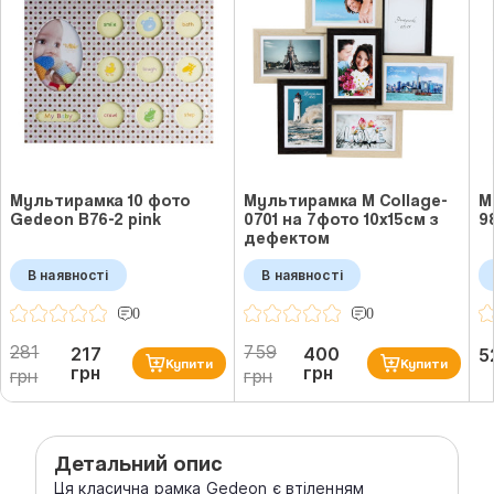
Мультирамка 10 фото
Мультирамка M Collage-
М
Gedeon B76-2 pink
0701 на 7фото 10x15см з
9
дефектом
В наявності
В наявності
0
0
281
759
217
400
5
Купити
Купити
грн
грн
грн
грн
Детальний опис
Ця класична рамка Gedeon є втіленням