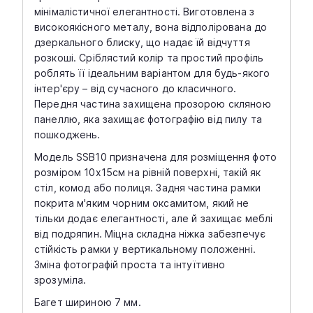
мінімалістичної елегантності. Виготовлена ​​з
високоякісного металу, вона відполірована до
дзеркального блиску, що надає їй відчуття
розкоші. Сріблястий колір та простий профіль
роблять її ідеальним варіантом для будь-якого
інтер'єру – від сучасного до класичного.
Передня частина захищена прозорою скляною
панеллю, яка захищає фотографію від пилу та
пошкоджень.
Модель SSB10 призначена для розміщення фото
розміром 10х15см на рівній поверхні, такій як
стіл, комод або полиця. Задня частина рамки
покрита м'яким чорним оксамитом, який не
тільки додає елегантності, але й захищає меблі
від подряпин. Міцна складна ніжка забезпечує
стійкість рамки у вертикальному положенні.
Зміна фотографій проста та інтуїтивно
зрозуміла.
Багет шириною 7 мм.