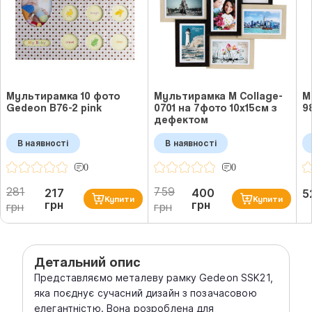
Мультирамка 10 фото
Мультирамка M Collage-
М
Gedeon B76-2 pink
0701 на 7фото 10x15см з
9
дефектом
В наявності
В наявності
0
0
281
759
217
400
5
Купити
Купити
грн
грн
грн
грн
Детальний опис
Представляємо металеву рамку Gedeon SSK21,
яка поєднує сучасний дизайн з позачасовою
елегантністю. Вона розроблена для