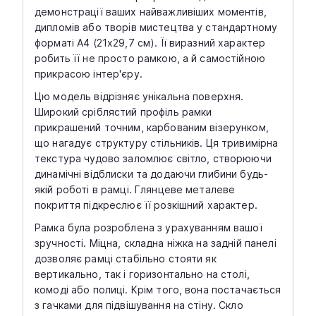
демонстрації ваших найважливіших моментів,
дипломів або творів мистецтва у стандартному
форматі A4 (21x29,7 см). Її виразний характер
робить її не просто рамкою, а й самостійною
прикрасою інтер'єру.
Цю модель відрізняє унікальна поверхня.
Широкий сріблястий профіль рамки
прикрашений точним, карбованим візерунком,
що нагадує структуру стільників. Ця тривимірна
текстура чудово заломлює світло, створюючи
динамічні відблиски та додаючи глибини будь-
якій роботі в рамці. Глянцеве металеве
покриття підкреслює її розкішний характер.
Рамка була розроблена з урахуванням вашої
зручності. Міцна, складна ніжка на задній панелі
дозволяє рамці стабільно стояти як
вертикально, так і горизонтально на столі,
комоді або полиці. Крім того, вона постачається
з гачками для підвішування на стіну. Скло