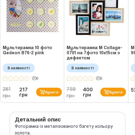
Мультирамка 10 фото
Мультирамка M Collage-
М
Gedeon B76-2 pink
0701 на 7фото 10x15см з
9
дефектом
В наявності
В наявності
0
0
281
759
217
400
5
Купити
Купити
грн
грн
грн
грн
Детальний опис
Фоторамка із металізованого багету кольору
золота.