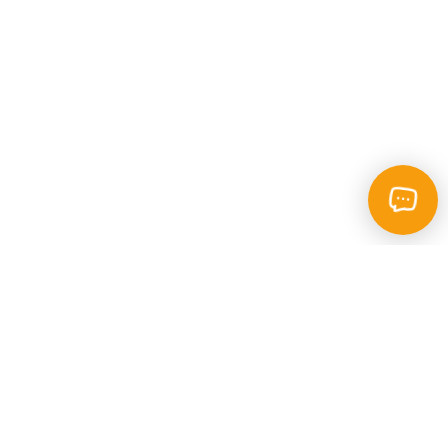
Каталог
Пошук
Фотокопі - центр
Швидка доставка
Друк за 24 години