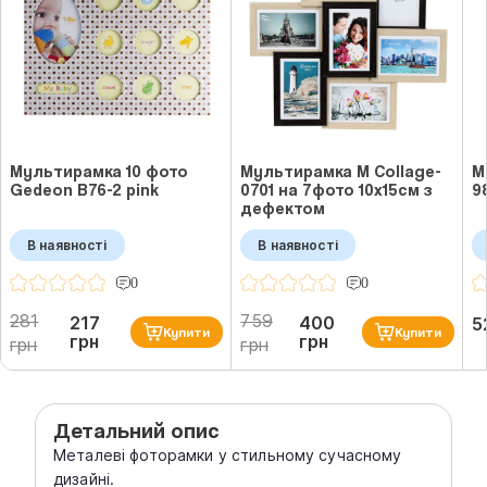
Мультирамка 10 фото
Мультирамка M Collage-
М
Gedeon B76-2 pink
0701 на 7фото 10x15см з
9
дефектом
В наявності
В наявності
0
0
281
759
217
400
5
Купити
Купити
грн
грн
грн
грн
Детальний опис
Металеві фоторамки у стильному сучасному
дизайні.