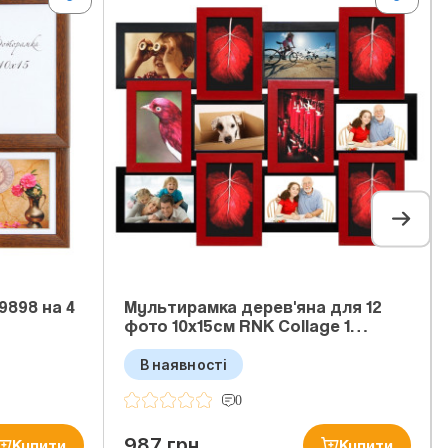
9898 на 4
Мультирамка дерев'яна для 12
фото 10x15см RNK Collage 1…
В наявності
0
987 грн
Купити
Купити