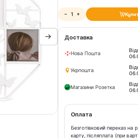
−
+
Купи
Доставка
Від
Нова Пошта
06.
Від
Укрпошта
06.
Від
Магазини Розетка
06.
Оплата
Безготівковий переказ на 
карту, післяплата (при вар