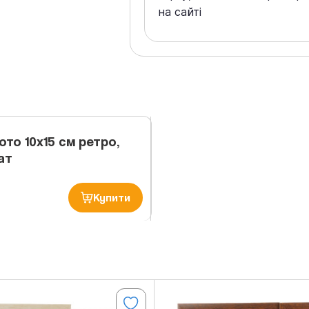
на сайті
ото 10х15 см ретро,
ат
Купити