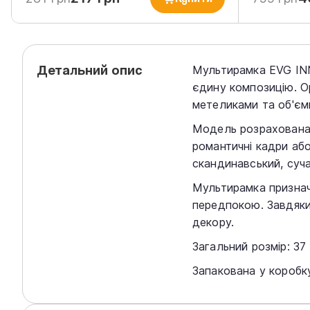
Детальний опис
Мультирамка EVG INN
єдину композицію. О
метеликами та об'є
Модель розрахована 
романтичні кадри або
скандинавський, суча
Мультирамка призначе
передпокою. Завдяки
декору.
Загальний розмір: 37 
Запакована у коробку