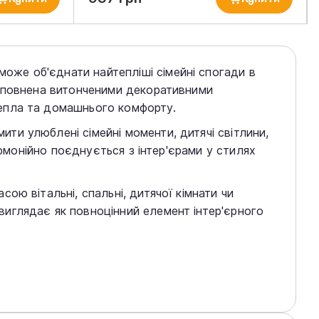
же об'єднати найтепліші сімейні спогади в
доповнена витонченими декоративними
епла та домашнього комфорту.
и улюблені сімейні моменти, дитячі світлини,
армонійно поєднується з інтер'єрами у стилях
ою вітальні, спальні, дитячої кімнати чи
иглядає як повноцінний елемент інтер'єрного