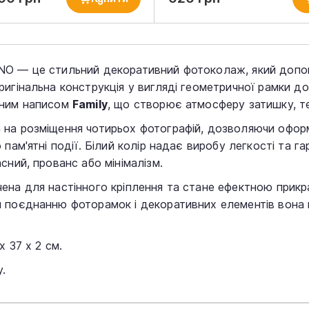
O — це стильний декоративний фотоколаж, який допомо
ригінальна конструкція у вигляді геометричної рамки 
мним написом
Family
, що створює атмосферу затишку, т
на розміщення чотирьох фотографій, дозволяючи оформит
 пам'ятні події. Білий колір надає виробу легкості та г
сний, прованс або мінімалізм.
на для настінного кріплення та стане ефектною прикрас
 поєднанню фоторамок і декоративних елементів вона в
х 37 х 2 см.
.