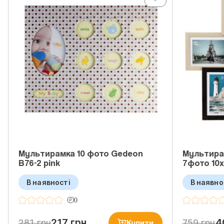
Мультирамка 10 фото Gedeon
Мультирам
B76-2 pink
7фото 10
В наявності
В наявно
0
217 грн
4
281 грн
759 грн
Купити